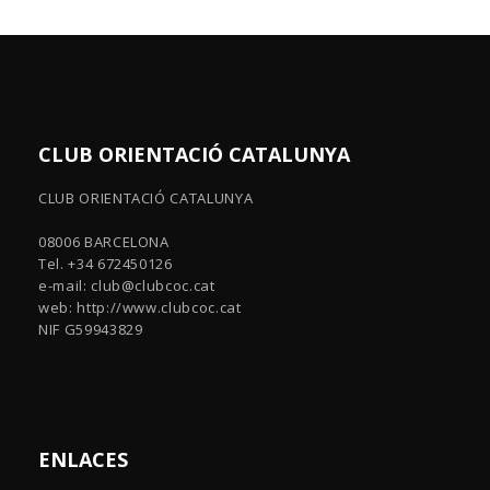
CLUB ORIENTACIÓ CATALUNYA
CLUB ORIENTACIÓ CATALUNYA
08006 BARCELONA
Tel. +34 672450126
e-mail:
club@clubcoc.cat
web: http://www.clubcoc.cat
NIF G59943829
ENLACES