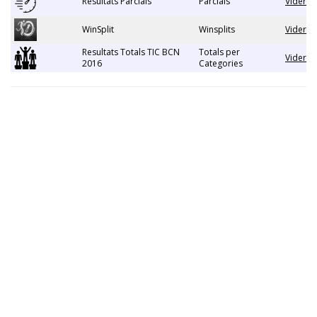
Resultats Parcials
Parcials
Vider
WinSplit
Winsplits
Vider
Resultats Totals TIC BCN
Totals per
Vider
2016
Categories